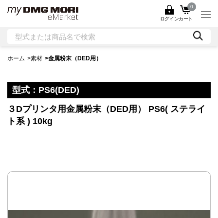
0
ログイン
カート
ホーム
>
素材
>
金属粉末（DED用）
型式：
PS6(DED)
３Dプリンタ用金属粉末（DED用） PS6( ステライ
ト系 ) 10kg