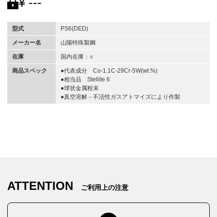
¥ ---
型式
PS6(DED)
メーカー名
山陽特殊製鋼
在庫
国内在庫：○
商品スペック
●代表成分 Co-1.1C-29Cr-5W(wt.%)
●相当品 Stellite 6
●球状金属粉末
●真空溶解－不活性ガスアトマイズにより作製
ATTENTION
ご利用上の注意