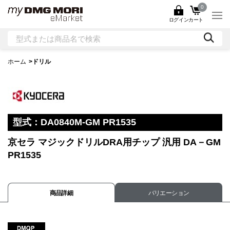
0
ログイン
カート
ホーム
>
ドリル
型式：
DA0840M-GM PR1535
京セラ マジックドリルDRA用チップ 汎用 DA－GM
PR1535
商品詳細
バリエーション